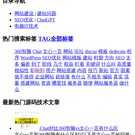
目录导航
网站建设
|
建站问题
SEO优化
|
ChatGPT
电脑IT技术
热门搜索标签
TAG全部标签
360智脑
Chat
文心一言
网站
论坛
discuz
模板
dedecms
程
序
WordPress
SEO优化
网站模板
建站
时期
方向
SEO
太
多
偏差
到了
阶段
几个
权益
盯着
关键词
什么叫
高质量
相似性
影响到
用户
网站搭建
内容
技巧
新站
官方
因素
值不值得
企业网站
超链接
有什么
不相关
编辑
真实
流
量
搭建网站
资源
哪里找
服务器
随便
网站服务器
做什
么
最新热门源码技术文章
Chat对比360智脑vs文心一言有什么区
文心一言和360智脑有什么区别?以下是文心一言的回答: