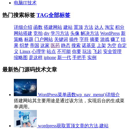
电脑IT技术
热门搜索标签
TAG全部标签
详细介绍
函数
搭建网站
建站
置顶
方法
达人
淘宝
积分
网站搭建
竞拍
div
学习方法
头像
解决方法
WordPress
新
策略
标题
门户网站
关键词
插件
字符
摘要
游戏
赚了
结
果
织梦
帝国
这家
医药
静态
搜索
诺基亚
上架
为空
自定
义
Linux
心理学
站点
不可能
你要
玩法
飞起
安全管理
缩略图
是这样
iphone
新一代
手把手
实例
最新热门源码技术文章
WordPress菜单函数wp_nav_menu()详细介
搭建网站其主要用途是通过该方法，实现后台的生成菜
单调用。
wordpress获取置顶文章的方法,建站