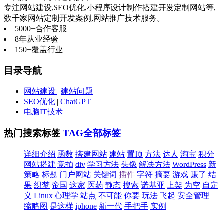
专注网站建设,SEO优化,小程序设计制作搭建开发定制网站等,
数千家网站定制开发案例,网站推广技术服务。
5000+
合作客服
8年
从业经验
150+
覆盖行业
目录导航
网站建设
|
建站问题
SEO优化
|
ChatGPT
电脑IT技术
热门搜索标签
TAG全部标签
详细介绍
函数
搭建网站
建站
置顶
方法
达人
淘宝
积分
网站搭建
竞拍
div
学习方法
头像
解决方法
WordPress
新
策略
标题
门户网站
关键词
插件
字符
摘要
游戏
赚了
结
果
织梦
帝国
这家
医药
静态
搜索
诺基亚
上架
为空
自定
义
Linux
心理学
站点
不可能
你要
玩法
飞起
安全管理
缩略图
是这样
iphone
新一代
手把手
实例