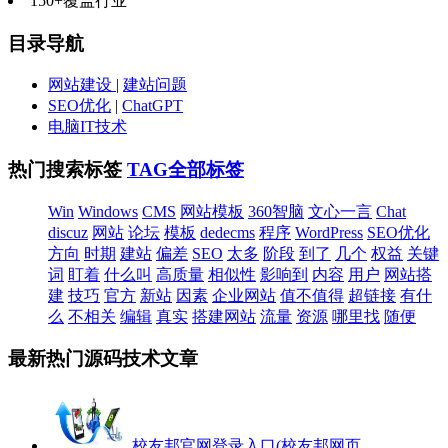
150+
覆盖行业
目录导航
网站建设
|
建站问题
SEO优化
|
ChatGPT
电脑IT技术
热门搜索标签
TAG全部标签
Win
Windows
CMS
网站模板
360智脑
文心一言
Chat
discuz
网站
论坛
模板
dedecms
程序
WordPress
SEO优化
方向
时期
建站
偏差
SEO
太多
阶段
到了
几个
权益
关键
词
盯着
什么叫
高质量
相似性
影响到
内容
用户
网站搭
建
技巧
官方
新站
因素
企业网站
值不值得
超链接
有什
么
不相关
编辑
真实
搭建网站
流量
资源
哪里找
随便
最新热门源码技术文章
校友邦官网登录入口(校友邦网页