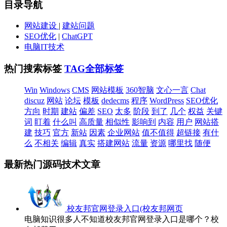
目录导航
网站建设
|
建站问题
SEO优化
|
ChatGPT
电脑IT技术
热门搜索标签
TAG全部标签
Win
Windows
CMS
网站模板
360智脑
文心一言
Chat
discuz
网站
论坛
模板
dedecms
程序
WordPress
SEO优化
方向
时期
建站
偏差
SEO
太多
阶段
到了
几个
权益
关键
词
盯着
什么叫
高质量
相似性
影响到
内容
用户
网站搭
建
技巧
官方
新站
因素
企业网站
值不值得
超链接
有什
么
不相关
编辑
真实
搭建网站
流量
资源
哪里找
随便
最新热门源码技术文章
校友邦官网登录入口(校友邦网页
电脑知识很多人不知道校友邦官网登录入口是哪个？校