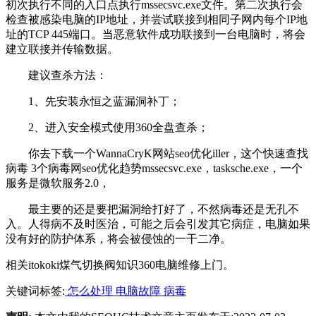
初次执行不同的入口点执行mssecsvc.exe文件。第二次执行会
检查被感染电脑的IP地址，并尝试联接到相同子网内每个IP地
址的TCP 445端口。当恶意软件成功联接到一台电脑时，将会
建立联接并传输数据。
建议查杀方法：
1、先安装永恒之蓝漏洞补丁；
2、进入安全模式使用360全盘查杀；
你去下载一个WannaCryK网站seo优化iller，这个快速查找
病毒 3个病毒网seo优化趋势mssecsvc.exe，tasksche.exe，一个
服务是微软服务2.0，
最主要的还是要把漏洞给打好了，不然病毒还是无孔不
入。人得病不及时医治，可能之后会引发其它病症，电脑如果
没有好的防护体系，将会被侵蚀的一干二净。
相关itokoki煤气切换阀知识360电脑维修上门。
关键词标签:
怎么处理
电脑故障
病毒