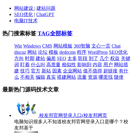
网站建设
|
建站问题
SEO优化
|
ChatGPT
电脑IT技术
热门搜索标签
TAG全部标签
Win
Windows
CMS
网站模板
360智脑
文心一言
Chat
discuz
网站
论坛
模板
dedecms
程序
WordPress
SEO优化
方向
时期
建站
偏差
SEO
太多
阶段
到了
几个
权益
关键
词
盯着
什么叫
高质量
相似性
影响到
内容
用户
网站搭
建
技巧
官方
新站
因素
企业网站
值不值得
超链接
有什
么
不相关
编辑
真实
搭建网站
流量
资源
哪里找
随便
最新热门源码技术文章
校友邦官网登录入口(校友邦网页
电脑知识很多人不知道校友邦官网登录入口是哪个？校
友邦基于