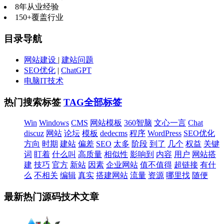
8年
从业经验
150+
覆盖行业
目录导航
网站建设
|
建站问题
SEO优化
|
ChatGPT
电脑IT技术
热门搜索标签
TAG全部标签
Win
Windows
CMS
网站模板
360智脑
文心一言
Chat
discuz
网站
论坛
模板
dedecms
程序
WordPress
SEO优化
方向
时期
建站
偏差
SEO
太多
阶段
到了
几个
权益
关键
词
盯着
什么叫
高质量
相似性
影响到
内容
用户
网站搭
建
技巧
官方
新站
因素
企业网站
值不值得
超链接
有什
么
不相关
编辑
真实
搭建网站
流量
资源
哪里找
随便
最新热门源码技术文章