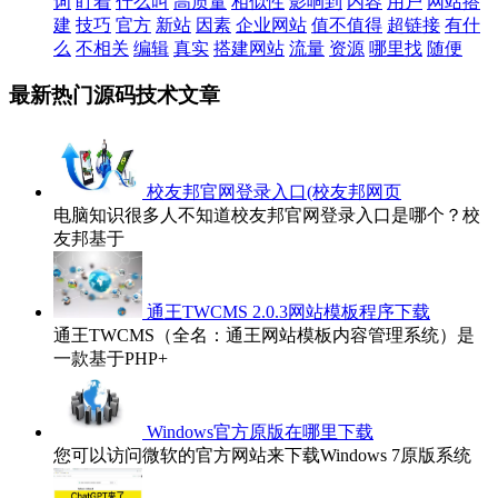
词
盯着
什么叫
高质量
相似性
影响到
内容
用户
网站搭
建
技巧
官方
新站
因素
企业网站
值不值得
超链接
有什
么
不相关
编辑
真实
搭建网站
流量
资源
哪里找
随便
最新热门源码技术文章
校友邦官网登录入口(校友邦网页
电脑知识很多人不知道校友邦官网登录入口是哪个？校
友邦基于
通王TWCMS 2.0.3网站模板程序下载
通王TWCMS（全名：通王网站模板内容管理系统）是
一款基于PHP+
Windows官方原版在哪里下载
您可以访问微软的官方网站来下载Windows 7原版系统