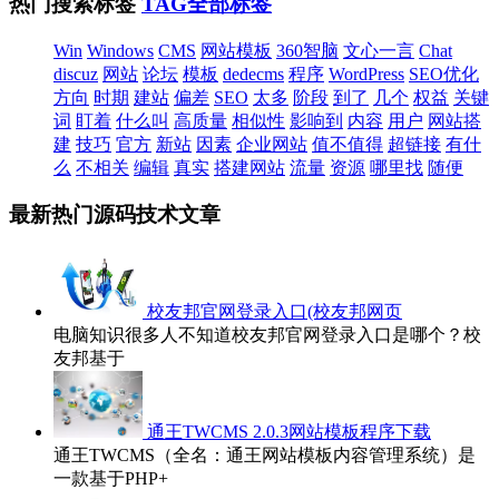
热门搜索标签
TAG全部标签
Win
Windows
CMS
网站模板
360智脑
文心一言
Chat
discuz
网站
论坛
模板
dedecms
程序
WordPress
SEO优化
方向
时期
建站
偏差
SEO
太多
阶段
到了
几个
权益
关键
词
盯着
什么叫
高质量
相似性
影响到
内容
用户
网站搭
建
技巧
官方
新站
因素
企业网站
值不值得
超链接
有什
么
不相关
编辑
真实
搭建网站
流量
资源
哪里找
随便
最新热门源码技术文章
校友邦官网登录入口(校友邦网页
电脑知识很多人不知道校友邦官网登录入口是哪个？校
友邦基于
通王TWCMS 2.0.3网站模板程序下载
通王TWCMS（全名：通王网站模板内容管理系统）是
一款基于PHP+