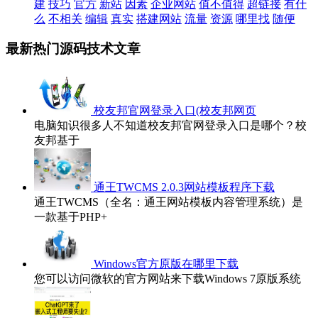
建
技巧
官方
新站
因素
企业网站
值不值得
超链接
有什
么
不相关
编辑
真实
搭建网站
流量
资源
哪里找
随便
最新热门源码技术文章
校友邦官网登录入口(校友邦网页
电脑知识很多人不知道校友邦官网登录入口是哪个？校
友邦基于
通王TWCMS 2.0.3网站模板程序下载
通王TWCMS（全名：通王网站模板内容管理系统）是
一款基于PHP+
Windows官方原版在哪里下载
您可以访问微软的官方网站来下载Windows 7原版系统