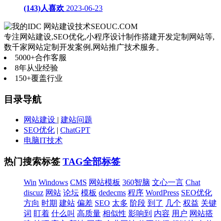
(143)人喜欢
2023-06-23
网站建设技术
SEOUC.COM
专注网站建设,SEO优化,小程序设计制作搭建开发定制网站等,
数千家网站定制开发案例,网站推广技术服务。
5000+
合作客服
8年
从业经验
150+
覆盖行业
目录导航
网站建设
|
建站问题
SEO优化
|
ChatGPT
电脑IT技术
热门搜索标签
TAG全部标签
Win
Windows
CMS
网站模板
360智脑
文心一言
Chat
discuz
网站
论坛
模板
dedecms
程序
WordPress
SEO优化
方向
时期
建站
偏差
SEO
太多
阶段
到了
几个
权益
关键
词
盯着
什么叫
高质量
相似性
影响到
内容
用户
网站搭