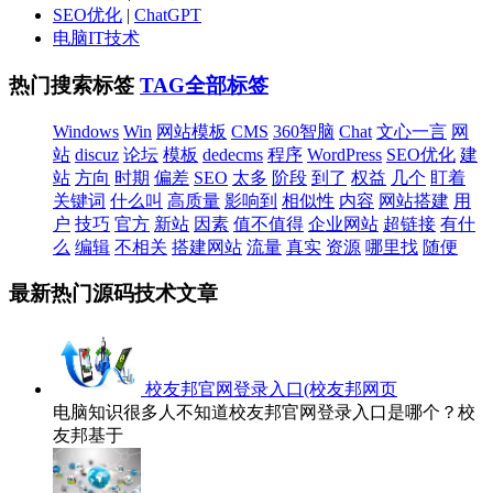
SEO优化
|
ChatGPT
电脑IT技术
热门搜索标签
TAG全部标签
Windows
Win
网站模板
CMS
360智脑
Chat
文心一言
网
站
discuz
论坛
模板
dedecms
程序
WordPress
SEO优化
建
站
方向
时期
偏差
SEO
太多
阶段
到了
权益
几个
盯着
关键词
什么叫
高质量
影响到
相似性
内容
网站搭建
用
户
技巧
官方
新站
因素
值不值得
企业网站
超链接
有什
么
编辑
不相关
搭建网站
流量
真实
资源
哪里找
随便
最新热门源码技术文章
校友邦官网登录入口(校友邦网页
电脑知识很多人不知道校友邦官网登录入口是哪个？校
友邦基于