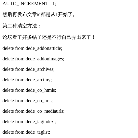
AUTO_INCREMENT =1;
然后再发布文章id都是从1开始了。
第二种清空方法：
论坛看了好多帖子还是不行自己弄出来了！
delete from dede_addonarticle;
delete from dede_addonimages;
delete from dede_archives;
delete from dede_arctiny;
delete from dede_co_htmls;
delete from dede_co_urls;
delete from dede_co_mediaurls;
delete from dede_tagindex ;
delete from dede_taglist;