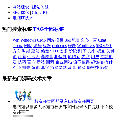
网站建设
|
建站问题
SEO优化
|
ChatGPT
电脑IT技术
热门搜索标签
TAG全部标签
Win
Windows
CMS
网站模板
360智脑
文心一言
Chat
discuz
网站
论坛
模板
dedecms
程序
WordPress
SEO优化
方向
时期
建站
偏差
SEO
太多
阶段
到了
几个
权益
关键
词
盯着
什么叫
高质量
相似性
影响到
内容
用户
网站搭
建
技巧
官方
新站
因素
企业网站
值不值得
超链接
有什
么
不相关
编辑
真实
搭建网站
流量
资源
哪里找
随便
最新热门源码技术文章
校友邦官网登录入口(校友邦网页
电脑知识很多人不知道校友邦官网登录入口是哪个？校
友邦基于