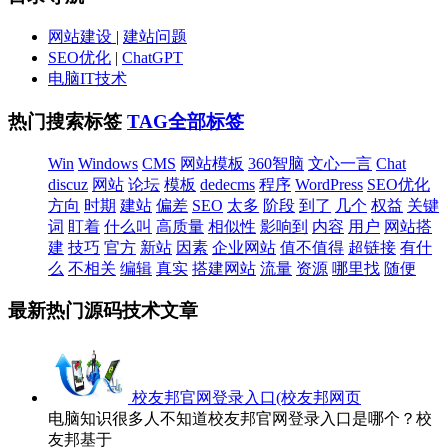
网站建设
|
建站问题
SEO优化
|
ChatGPT
电脑IT技术
热门搜索标签
TAG全部标签
Win
Windows
CMS
网站模板
360智脑
文心一言
Chat
discuz
网站
论坛
模板
dedecms
程序
WordPress
SEO优化
方向
时期
建站
偏差
SEO
太多
阶段
到了
几个
权益
关键
词
盯着
什么叫
高质量
相似性
影响到
内容
用户
网站搭
建
技巧
官方
新站
因素
企业网站
值不值得
超链接
有什
么
不相关
编辑
真实
搭建网站
流量
资源
哪里找
随便
最新热门源码技术文章
校友邦官网登录入口(校友邦网页
电脑知识很多人不知道校友邦官网登录入口是哪个？校
友邦基于