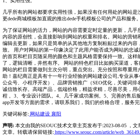
1、实用性强。
几乎所有的网站都要求实用性强，如果没有任何用处的网站是
更dede商城模板加直观的推出dede手机模板公司的产品和服务
为了保证网站的活力，网站的内容需要定时定量的更新，几乎
内容的原创性，会直接影响到网站的权重和排名。网站的营销
编辑去更新，如果只是简单的从其他地方复制粘贴过来的内容
致。 用户对网站的第一印象决定了此用户能否成为网站的忠诚
的首页和栏目页随采用的颜色和主题风格需要保持一致。这样
了，逻辑清晰，井然有序。 网站的特色栏目比如购买渠道，
网站的栏目需要做到主次分明，重点突出。充分按照和尊重用
助！嘉纪商正是具有十一年行业经验的网站建设公司,专业从事
公众号、小程序开发）、品牌营销推广（SEO优化，关键词
诚信致长存。高端产品，低端价格，精益求精，尽善尽美，用心
程 。3、专业设计团队。4、几千家成功案例。5、完善的售
app开发等方面的需求，请联系我们，我们的价格合理，服务完善
关键词标签:
网站建设
襄阳
声明:
本文由我的SEOUC技术文章主页发布于:2023-08-
文章。转载请保留链接:
https://www.seouc.com/article/web_36149