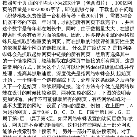
按照每个页 面的平均大小为20K计算（包含图片），100亿网
页的容量是100×2000G字节，即使能够存储，下载也存在问题
（织梦模板免费按照一台机器每秒下载20K计算， 需要340台
机器不停的下载一年时间，才能把所有网页下载完毕），并且
这个数字是每年都在增长中。同时，由于数据量太大，在提供
搜索时也会有效率方面的影响。因此，许多搜索引擎的网络蜘
蛛只是抓取那些重要的网页，而在抓取的时候评价重要性主要
的依据是某个网页的链接深度。 什么是广度优先？ 是指网络
蜘蛛会先抓取起始网页中链接的所有网页，然后再选择其中
的一个链接网页，继续抓取在此网页中链接的所有网页。这是
最常用的方式，因为这个方法可以让网络dede模板堂蜘蛛并行
处理，提高其抓取速度。深度优先是指网络蜘蛛会从 起始页
开始，一个链接一个链接跟踪下去，处理完这条线路之后再转
入下一个起始页，继续跟踪链接。这个方法有个优点是网络蜘
蛛在设计的时候比较容易。两种策 略的区别，下图的说明会
更加明确。 由于不可能抓取所有的网页，有些网络蜘蛛对一
些不太重要的网站，设置了访问的层数。例如，在上图中，A
为起始网页，属于0层，B、C、D、E、F属于第1 层，G、H
属于第2层，I属于第3层。如果网络蜘蛛设置的访问层数为2的
话，网页I是不会被访问到的。这也让有些网站上一部分网页
能够在搜索引擎上搜索 到，另外一部分不能被搜索到。对于