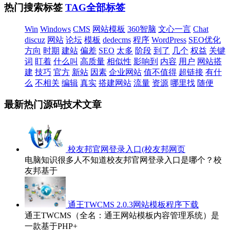
热门搜索标签
TAG全部标签
Win
Windows
CMS
网站模板
360智脑
文心一言
Chat
discuz
网站
论坛
模板
dedecms
程序
WordPress
SEO优化
方向
时期
建站
偏差
SEO
太多
阶段
到了
几个
权益
关键
词
盯着
什么叫
高质量
相似性
影响到
内容
用户
网站搭
建
技巧
官方
新站
因素
企业网站
值不值得
超链接
有什
么
不相关
编辑
真实
搭建网站
流量
资源
哪里找
随便
最新热门源码技术文章
校友邦官网登录入口(校友邦网页
电脑知识很多人不知道校友邦官网登录入口是哪个？校
友邦基于
通王TWCMS 2.0.3网站模板程序下载
通王TWCMS（全名：通王网站模板内容管理系统）是
一款基于PHP+