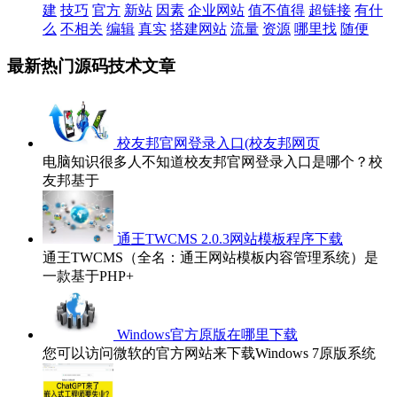
建
技巧
官方
新站
因素
企业网站
值不值得
超链接
有什
么
不相关
编辑
真实
搭建网站
流量
资源
哪里找
随便
最新热门源码技术文章
校友邦官网登录入口(校友邦网页
电脑知识很多人不知道校友邦官网登录入口是哪个？校
友邦基于
通王TWCMS 2.0.3网站模板程序下载
通王TWCMS（全名：通王网站模板内容管理系统）是
一款基于PHP+
Windows官方原版在哪里下载
您可以访问微软的官方网站来下载Windows 7原版系统