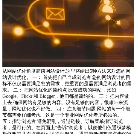
从
网站优化
角度简谈网站设计,
这里将给出5种方法来对您的
网
站设计优化
。
一：
首先把自己当成浏览者 您的
网站设计
的目
标不仅仅需要满足您的需求，更重要的是需要满足浏览者的需
求。
二：
把
网站优化
的简约点 比较成功的网站，比如
Google、Flickr 和 Blogger，他们都是简约的。
三：
把内容做
上去 确保网站有足够的内容。没有足够的内容，很难带来流
量，
网站优化也不好做
。
四：
注意细节问题 网站的每一个细
节都需要仔细考虑，这是一个专业
网站优化者所必须的
。
五：
指导浏览者 避免混乱，通过链接、导航菜单指导浏览
者，是可行的。在页面上”告诉”浏览者，以便他们仅通织梦模
板修改过几次点击就可以得到服务。通过降低浏览者点击的次