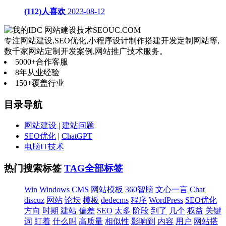
(112)人喜欢
2023-08-12
网站建设技术
SEOUC.COM
专注网站建设,SEO优化,小程序设计制作搭建开发定制网站等,
数千家网站定制开发案例,网站推广技术服务。
5000+
合作客服
8年
从业经验
150+
覆盖行业
目录导航
网站建设
|
建站问题
SEO优化
|
ChatGPT
电脑IT技术
热门搜索标签
TAG全部标签
Win
Windows
CMS
网站模板
360智脑
文心一言
Chat
discuz
网站
论坛
模板
dedecms
程序
WordPress
SEO优化
方向
时期
建站
偏差
SEO
太多
阶段
到了
几个
权益
关键
词
盯着
什么叫
高质量
相似性
影响到
内容
用户
网站搭