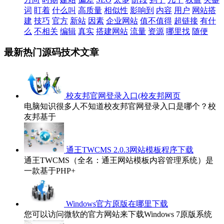
词
盯着
什么叫
高质量
相似性
影响到
内容
用户
网站搭
建
技巧
官方
新站
因素
企业网站
值不值得
超链接
有什
么
不相关
编辑
真实
搭建网站
流量
资源
哪里找
随便
最新热门源码技术文章
校友邦官网登录入口(校友邦网页
电脑知识很多人不知道校友邦官网登录入口是哪个？校
友邦基于
通王TWCMS 2.0.3网站模板程序下载
通王TWCMS（全名：通王网站模板内容管理系统）是
一款基于PHP+
Windows官方原版在哪里下载
您可以访问微软的官方网站来下载Windows 7原版系统