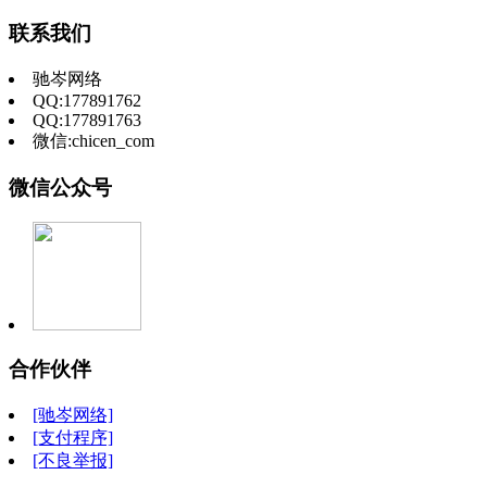
联系我们
驰岑网络
QQ:177891762
QQ:177891763
微信:chicen_com
微信公众号
合作伙伴
[驰岑网络]
[支付程序]
[不良举报]