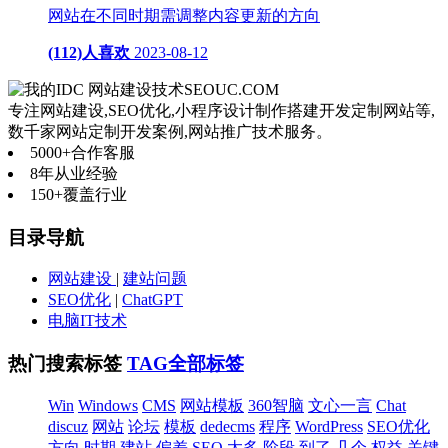
网站在不同时期需调整内容更新的方向
(112)人喜欢
2023-08-12
网站建设技术
SEOUC.COM
专注网站建设,SEO优化,小程序设计制作搭建开发定制网站等,
数千家网站定制开发案例,网站推广技术服务。
5000+
合作客服
8年
从业经验
150+
覆盖行业
目录导航
网站建设
|
建站问题
SEO优化
|
ChatGPT
电脑IT技术
热门搜索标签
TAG全部标签
Win
Windows
CMS
网站模板
360智脑
文心一言
Chat
discuz
网站
论坛
模板
dedecms
程序
WordPress
SEO优化
方向
时期
建站
偏差
SEO
太多
阶段
到了
几个
权益
关键