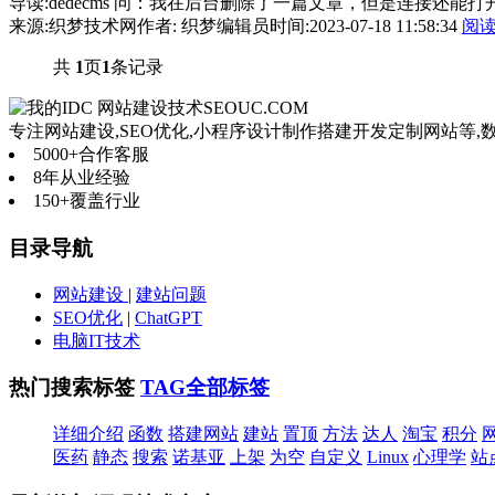
导读:dedecms 问：我在后台删除了一篇文章，但是连接还
来源:织梦技术网
作者: 织梦编辑员
时间:2023-07-18 11:58:34
阅
共
1
页
1
条记录
网站建设技术
SEOUC.COM
专注网站建设,SEO优化,小程序设计制作搭建开发定制网站等
5000+
合作客服
8年
从业经验
150+
覆盖行业
目录导航
网站建设
|
建站问题
SEO优化
|
ChatGPT
电脑IT技术
热门搜索标签
TAG全部标签
详细介绍
函数
搭建网站
建站
置顶
方法
达人
淘宝
积分
医药
静态
搜索
诺基亚
上架
为空
自定义
Linux
心理学
站