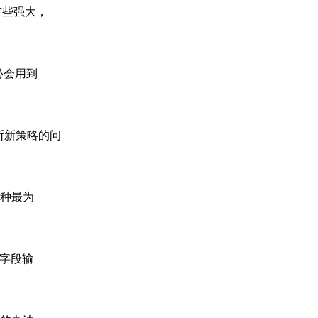
它有些强大，
必会用到
题截断新策略的问
种最为
项字段输