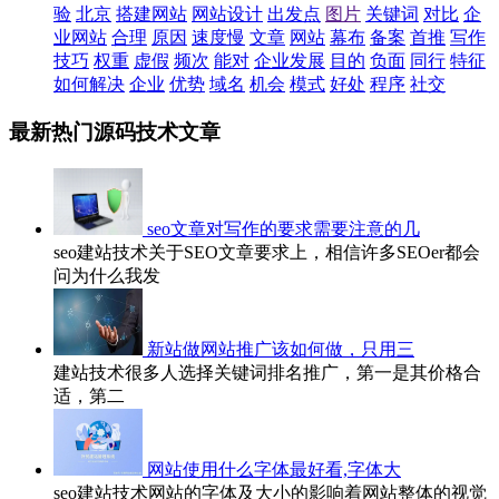
验
北京
搭建网站
网站设计
出发点
图片
关键词
对比
企
业网站
合理
原因
速度慢
文章
网站
幕布
备案
首推
写作
技巧
权重
虚假
频次
能对
企业发展
目的
负面
同行
特征
如何解决
企业
优势
域名
机会
模式
好处
程序
社交
最新热门源码技术文章
seo文章对写作的要求需要注意的几
seo建站技术关于SEO文章要求上，相信许多SEOer都会
问为什么我发
新站做网站推广该如何做，只用三
建站技术很多人选择关键词排名推广，第一是其价格合
适，第二
网站使用什么字体最好看,字体大
seo建站技术网站的字体及大小的影响着网站整体的视觉