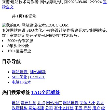
来源:建站技术网
作者: 网站编辑员
时间:2023-08-06 12:29:24
阅
读全文
共
1
页
1
条记录
网站建设技术
SEOUC.COM
专注网站建设,SEO优化,小程序设计制作搭建开发定制网站等,
数千家网站定制开发案例,网站推广技术服务。
5000+
合作客服
8年
从业经验
150+
覆盖行业
目录导航
网站建设
|
建站问题
SEO优化
|
ChatGPT
电脑IT技术
热门搜索标签
TAG全部标签
建站
需要注意
几点
网站推广
网站建设
字体大小
多大
政府机构
网站搭建
公司
有什么好处
不应
产品
用户
经